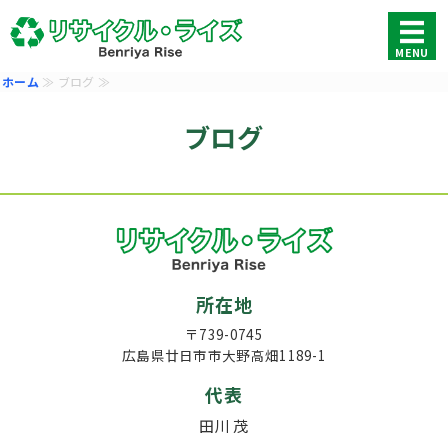
広島市・廿日市市の不用品回
MENU
ホーム
≫ ブログ ≫
ホーム
ブログ
サービス
料金案内
ご利用案内
無料見積・お問い合わせ
所在地
〒739-0745
広島県廿日市市大野高畑1189-1
代表
田川 茂